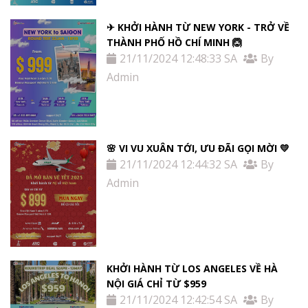
✈ KHỞI HÀNH TỪ NEW YORK - TRỞ VỀ
THÀNH PHỐ HỒ CHÍ MINH 🙆
21/11/2024 12:48:33 SA
By
Admin
🌸 VI VU XUÂN TỚI, ƯU ĐÃI GỌI MỜI 💛
21/11/2024 12:44:32 SA
By
Admin
KHỞI HÀNH TỪ LOS ANGELES VỀ HÀ
NỘI GIÁ CHỈ TỪ $959
21/11/2024 12:42:54 SA
By