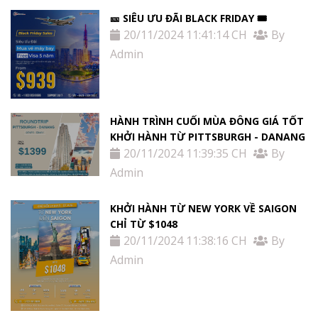
🎫 SIÊU ƯU ĐÃI BLACK FRIDAY 🎟
20/11/2024 11:41:14 CH
By
Admin
HÀNH TRÌNH CUỐI MÙA ĐÔNG GIÁ TỐT
KHỞI HÀNH TỪ PITTSBURGH - DANANG
20/11/2024 11:39:35 CH
By
Admin
KHỞI HÀNH TỪ NEW YORK VỀ SAIGON
CHỈ TỪ $1048
20/11/2024 11:38:16 CH
By
Admin