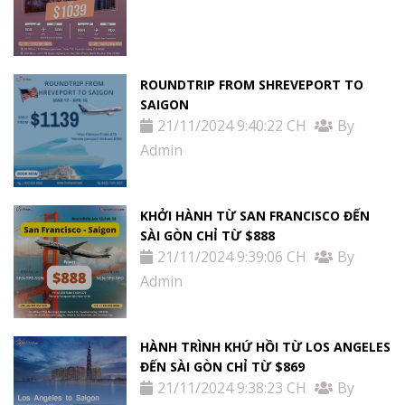
ROUNDTRIP FROM SHREVEPORT TO
SAIGON
21/11/2024 9:40:22 CH
By
Admin
KHỞI HÀNH TỪ SAN FRANCISCO ĐẾN
SÀI GÒN CHỈ TỪ $888
21/11/2024 9:39:06 CH
By
Admin
HÀNH TRÌNH KHỨ HỒI TỪ LOS ANGELES
ĐẾN SÀI GÒN CHỈ TỪ $869
21/11/2024 9:38:23 CH
By