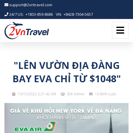
-->
support@2vntravel.com
24/7 US: +1833-859-8686
-
VN: +8428-7304-5657
"LÊN VƯỜN ĐỊA ĐÀNG
BAY EVA CHỈ TỪ $1048"
10/15/2022 2:21:42 AM
Bởi Admin
10 Bình Luận