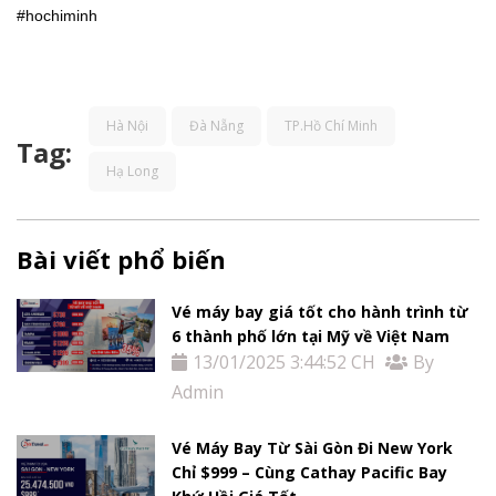
Tin
#hochiminh
tức
Liên
Hà Nội
Đà Nẵng
TP.Hồ Chí Minh
Tag:
Hệ
Hạ Long
Bài viết phổ biến
Vé máy bay giá tốt cho hành trình từ
6 thành phố lớn tại Mỹ về Việt Nam
13/01/2025 3:44:52 CH
By
Admin
Vé Máy Bay Từ Sài Gòn Đi New York
Chỉ $999 – Cùng Cathay Pacific Bay