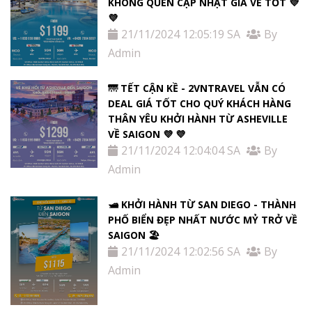
KHÔNG QUÊN CẬP NHẬT GIÁ VÉ TỐT 💜
💜
21/11/2024 12:05:19 SA
By
Admin
🌁 TẾT CẬN KỀ - 2VNTRAVEL VẪN CÓ
DEAL GIÁ TỐT CHO QUÝ KHÁCH HÀNG
THÂN YÊU KHỞI HÀNH TỪ ASHEVILLE
VỀ SAIGON 💜 💜
21/11/2024 12:04:04 SA
By
Admin
🛥️ KHỞI HÀNH TỪ SAN DIEGO - THÀNH
PHỐ BIỂN ĐẸP NHẤT NƯỚC MỶ TRỞ VỀ
SAIGON 🏖️
21/11/2024 12:02:56 SA
By
Admin