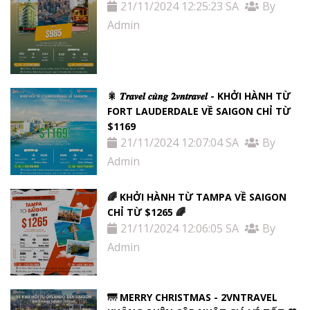
21/11/2024 12:25:23 SA
By
Admin
🎇 𝑻𝒓𝒂𝒗𝒆𝒍 𝒄𝒖̀𝒏𝒈 𝟐𝒗𝒏𝒕𝒓𝒂𝒗𝒆𝒍 - KHỞI HÀNH TỪ
FORT LAUDERDALE VỀ SAIGON CHỈ TỪ
$1169
21/11/2024 12:07:04 SA
By
Admin
🌈 KHỞI HÀNH TỪ TAMPA VỀ SAIGON
CHỈ TỪ $1265 🌈
21/11/2024 12:06:05 SA
By
Admin
🌁 MERRY CHRISTMAS - 2VNTRAVEL