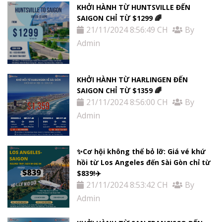
KHỞI HÀNH TỪ HUNTSVILLE ĐẾN
SAIGON CHỈ TỪ $1299 🌈
21/11/2024 8:56:49 CH
By
Admin
KHỞI HÀNH TỪ HARLINGEN ĐẾN
SAIGON CHỈ TỪ $1359 🌈
21/11/2024 8:56:00 CH
By
Admin
✨Cơ hội không thể bỏ lỡ: Giá vé khứ
hồi từ Los Angeles đến Sài Gòn chỉ từ
$839!✈️
21/11/2024 8:53:42 CH
By
Admin