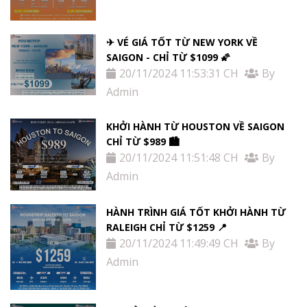
✈ VÉ GIÁ TỐT TỪ NEW YORK VỀ
SAIGON - CHỈ TỪ $1099 🌠
20/11/2024 11:53:31 CH
By
Admin
KHỞI HÀNH TỪ HOUSTON VỀ SAIGON
CHỈ TỪ $989 🏙
20/11/2024 11:51:48 CH
By
Admin
HÀNH TRÌNH GIÁ TỐT KHỞI HÀNH TỪ
RALEIGH CHỈ TỪ $1259 📍
20/11/2024 11:49:49 CH
By
Admin