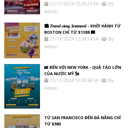
21/11/2024 12:29:23 SA
By
Admin
🏙 𝑻𝒓𝒂𝒗𝒆𝒍 𝒄𝒖̀𝒏𝒈 𝟐𝒗𝒏𝒕𝒓𝒂𝒗𝒆𝒍 - KHỞI HÀNH TỪ
BOSTON CHỈ TỪ $1388 🌃
21/11/2024 12:28:14 SA
By
Admin
📸 ĐẾN VỚI NEW YORK - QUẢ TÁO LỚN
CỦA NƯỚC MỸ 🗽
21/11/2024 12:26:44 SA
By
Admin
TỪ SAN FRANCISCO ĐẾN ĐÀ NẴNG CHỈ
TỪ $985