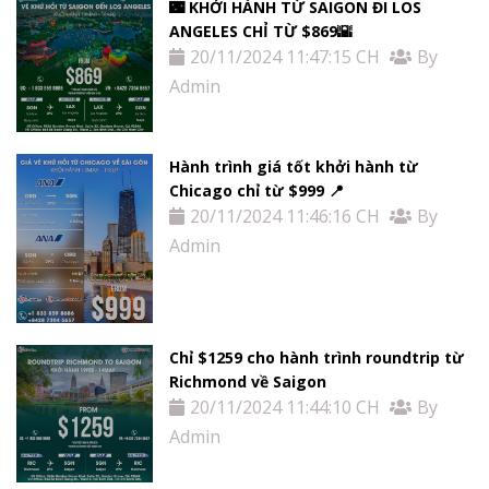
🌃 KHỞI HÀNH TỪ SAIGON ĐI LOS
ANGELES CHỈ TỪ $869🌇
20/11/2024 11:47:15 CH
By
Admin
Hành trình giá tốt khởi hành từ
Chicago chỉ từ $999 📍
20/11/2024 11:46:16 CH
By
Admin
Chỉ $1259 cho hành trình roundtrip từ
Richmond về Saigon
20/11/2024 11:44:10 CH
By
Admin