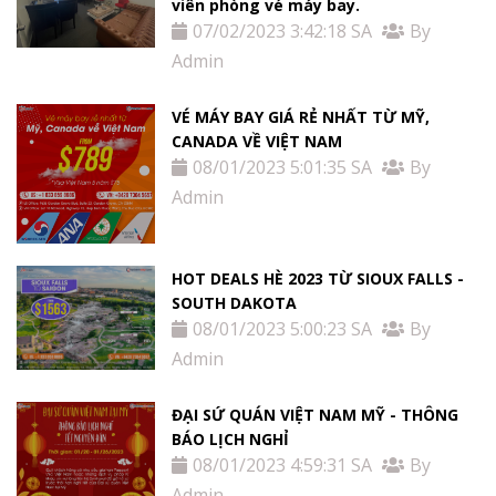
viên phòng vé máy bay.
07/02/2023 3:42:18 SA
By
Admin
VÉ MÁY BAY GIÁ RẺ NHẤT TỪ MỸ,
CANADA VỀ VIỆT NAM
08/01/2023 5:01:35 SA
By
Admin
HOT DEALS HÈ 2023 TỪ SIOUX FALLS -
SOUTH DAKOTA
08/01/2023 5:00:23 SA
By
Admin
ĐẠI SỨ QUÁN VIỆT NAM MỸ - THÔNG
BÁO LỊCH NGHỈ
08/01/2023 4:59:31 SA
By
Admin