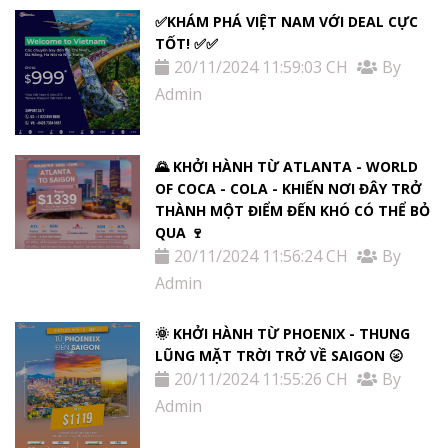
✅KHÁM PHÁ VIỆT NAM VỚI DEAL CỰC
TỐT! ✅✅
20/11/2024 11:59:03 CH
By
Admin
🌄 KHỞI HÀNH TỪ ATLANTA - WORLD
OF COCA - COLA - KHIẾN NƠI ĐÂY TRỞ
THÀNH MỘT ĐIỂM ĐẾN KHÓ CÓ THỂ BỎ
QUA 🍷
20/11/2024 11:56:24 CH
By
Admin
🌞 KHỞI HÀNH TỪ PHOENIX - THUNG
LŨNG MẶT TRỜI TRỞ VỀ SAIGON 🌝
20/11/2024 11:55:26 CH
By
Admin