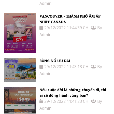
Admin
𝐕𝐀𝐍𝐂𝐎𝐔𝐕𝐄𝐑 - 𝐓𝐇À𝐍𝐇 𝐏𝐇Ố Ấ𝐌 Á𝐏
𝐍𝐇Ấ𝐓 𝐂𝐀𝐍𝐀𝐃𝐀
29/12/2022 11:44:39 CH
By
Admin
BÙNG NỔ ƯU ĐÃI
29/12/2022 11:43:13 CH
By
Admin
Nếu cuộc đời là những chuyến đi, thì
ai sẽ đồng hành cùng bạn?
29/12/2022 11:41:23 CH
By
Admin