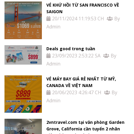
VÉ KHỨ HỒI TỪ SAN FRANCISCO VỀ
SAIGON
20/11/2024 11:19:53 CH
By
Admin
Deals good trong tuần
23/09/2023 2:53:22 SA
By
Admin
VÉ MÁY BAY GIÁ RẺ NHẤT TỪ MỸ,
CANADA VỀ VIỆT NAM
20/06/2023 4:26:47 CH
By
Admin
2vntravel.com tại văn phòng Garden
Grove, California cần tuyển 2 nhân