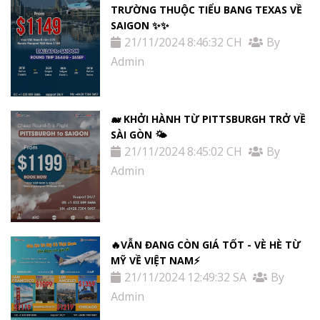
TRƯỜNG THUỘC TIỂU BANG TEXAS VỀ
SAIGON ✨✨
21/11/2024 8:46:32 CH
By
Admin
🐋 KHỞI HÀNH TỪ PITTSBURGH TRỞ VỀ
SÀI GÒN 🌤
21/11/2024 8:45:02 CH
By
Admin
🔥VẪN ĐANG CÒN GIÁ TỐT - VÈ HÈ TỪ
MỸ VỀ VIỆT NAM⚡️
21/11/2024 12:49:32 SA
By
Admin