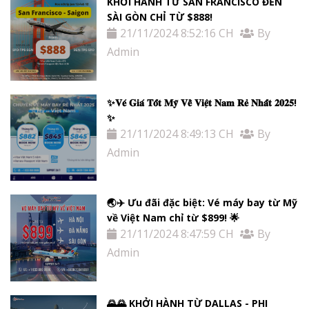
KHỞI HÀNH TỪ SAN FRANCISCO ĐẾN
SÀI GÒN CHỈ TỪ $888!
21/11/2024 8:52:16 CH
By
Admin
✨𝐕𝐞́ 𝐆𝐢𝐚́ 𝐓𝐨̂́𝐭 𝐌𝐲̃ 𝐕𝐞̂̀ 𝐕𝐢𝐞̣̂𝐭 𝐍𝐚𝐦 𝐑𝐞̉ 𝐍𝐡𝐚̂́𝐭 𝟐𝟎𝟐𝟓!
✨
21/11/2024 8:49:13 CH
By
Admin
🌏✈️ Ưu đãi đặc biệt: Vé máy bay từ Mỹ
về Việt Nam chỉ từ $899! 🌟
21/11/2024 8:47:59 CH
By
Admin
🌄🌄 KHỞI HÀNH TỪ DALLAS - PHI