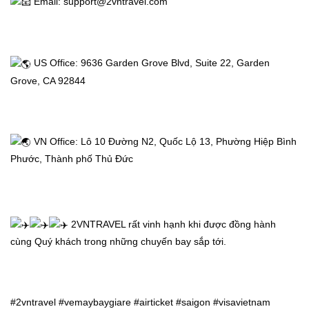
 Email: support@2vntravel.com
Thị
Thực
 US Office: 9636 Garden Grove Blvd, Suite 22, Garden 
Việt
Grove, CA 92844
Nam
Dịch
 VN Office: Lô 10 Đường N2, Quốc Lộ 13, Phường Hiệp Bình 
Phước, Thành phố Thủ Đức
vụ
khác
 2VNTRAVEL rất vinh hạnh khi được đồng hành 
cùng Quý khách trong những chuyến bay sắp tới.
Khuyến
mãi
#2vntravel
#vemaybaygiare
#airticket
#saigon
#visavietnam