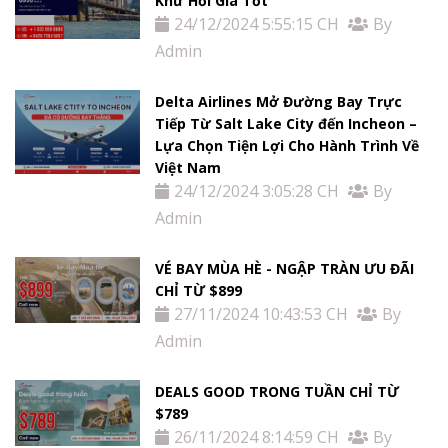
Khứ Hồi Giá Tốt
24/12/2024 5:55:15 CH
By
Admin
Delta Airlines Mở Đường Bay Trực
Tiếp Từ Salt Lake City đến Incheon –
Lựa Chọn Tiện Lợi Cho Hành Trình Về
Việt Nam
24/12/2024 3:05:28 CH
By
Admin
VÉ BAY MÙA HÈ - NGẬP TRÀN ƯU ĐÃI
CHỈ TỪ $899
27/11/2024 10:43:53 CH
By
Admin
DEALS GOOD TRONG TUẦN CHỈ TỪ
$789
26/11/2024 8:14:59 CH
By