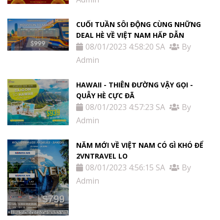
CUỐI TUẦN SÔI ĐỘNG CÙNG NHỮNG
DEAL HÈ VỀ VIỆT NAM HẤP DẪN
08/01/2023 4:58:20 SA
By
Admin
HAWAII - THIÊN ĐƯỜNG VẬY GỌI -
QUẪY HÈ CỰC ĐÃ
08/01/2023 4:57:23 SA
By
Admin
NĂM MỚI VỀ VIỆT NAM CÓ GÌ KHÓ ĐỂ
2VNTRAVEL LO
08/01/2023 4:56:15 SA
By
Admin