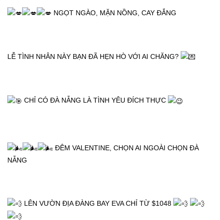
 NGỌT NGÀO, MẶN NỒNG, CAY ĐẮNG
LỄ TÌNH NHÂN NÀY BẠN ĐÃ HẸN HÒ VỚI AI CHĂNG? 
 CHỈ CÓ ĐÀ NẴNG LÀ TÌNH YÊU ĐÍCH THỰC 
 ĐÊM VALENTINE, CHỌN AI NGOÀI CHỌN ĐÀ 
NẴNG
 LÊN VƯỜN ĐỊA ĐÀNG BAY EVA CHỈ TỪ $1048 