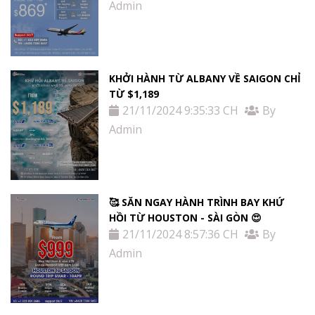
Admin
KHỞI HÀNH TỪ ALBANY VỀ SAIGON CHỈ
TỪ $1,189
21/11/2024 9:35:33 CH
By
Admin
🥰 SĂN NGAY HÀNH TRÌNH BAY KHỨ
HỒI TỪ HOUSTON - SÀI GÒN 😍
21/11/2024 8:57:36 CH
By
Admin