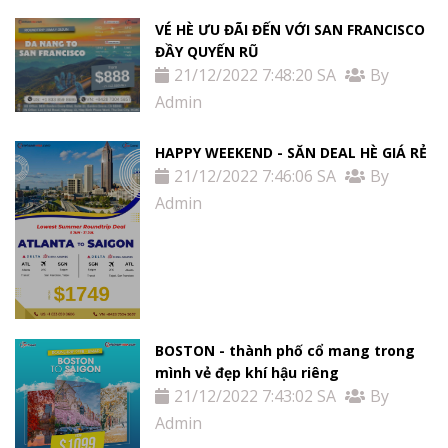
VÉ HÈ ƯU ĐÃI ĐẾN VỚI SAN FRANCISCO
ĐẦY QUYẾN RŨ
21/12/2022 7:48:20 SA
By
Admin
HAPPY WEEKEND - SĂN DEAL HÈ GIÁ RẺ
21/12/2022 7:46:06 SA
By
Admin
BOSTON - thành phố cổ mang trong
mình vẻ đẹp khí hậu riêng
21/12/2022 7:43:02 SA
By
Admin