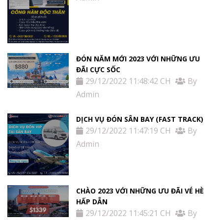
ĐÓN NĂM MỚI 2023 VỚI NHỮNG ƯU
ĐÃI CỰC SỐC
29/12/2022 11:48:42 CH
By
Admin
DỊCH VỤ ĐÓN SÂN BAY (FAST TRACK)
29/12/2022 11:47:19 CH
By
Admin
CHÀO 2023 VỚI NHỮNG ƯU ĐÃI VÉ HÈ
HẤP DẪN
29/12/2022 11:45:21 CH
By