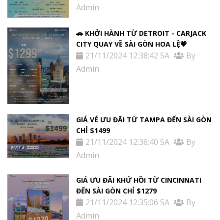
Admin
🚗 KHỞI HÀNH TỪ DETROIT - CARJACK
CITY QUAY VỀ SÀI GÒN HOA LỆ💗
21/11/2024 12:38:42 SA
By
Admin
GIÁ VÉ ƯU ĐÃI TỪ TAMPA ĐẾN SÀI GÒN
CHỈ $1499
21/11/2024 12:36:40 SA
By
Admin
GIÁ ƯU ĐÃI KHỨ HỒI TỪ ​​CINCINNATI
ĐẾN SÀI GÒN CHỈ $1279
21/11/2024 12:35:06 SA
By
Admin