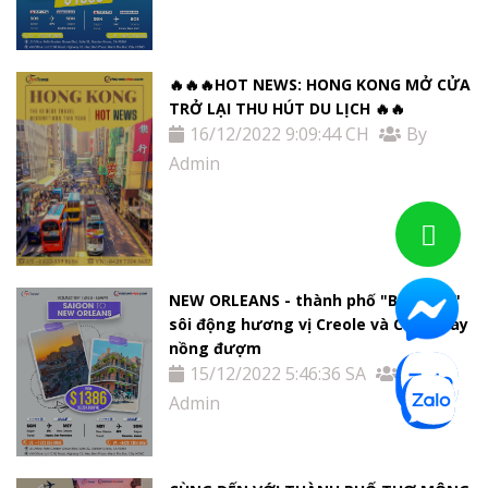
🔥🔥🔥HOT NEWS: HONG KONG MỞ CỬA
TRỞ LẠI THU HÚT DU LỊCH 🔥🔥
16/12/2022 9:09:44 CH
By
Admin
NEW ORLEANS - thành phố "Big Easy"
sôi động hương vị Creole và Cajun cay
nồng đượm
15/12/2022 5:46:36 SA
By
Admin