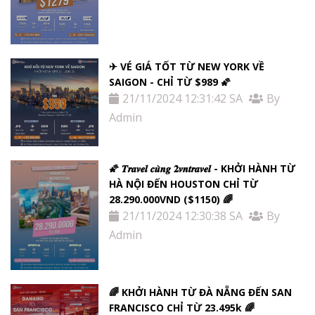
✈ VÉ GIÁ TỐT TỪ NEW YORK VỀ
SAIGON - CHỈ TỪ $989 🌠
21/11/2024 12:31:42 SA
By
Admin
🌠 𝑻𝒓𝒂𝒗𝒆𝒍 𝒄𝒖̀𝒏𝒈 𝟐𝒗𝒏𝒕𝒓𝒂𝒗𝒆𝒍 - KHỞI HÀNH TỪ
HÀ NỘI ĐẾN HOUSTON CHỈ TỪ
28.290.000VND ($1150) 🌈
21/11/2024 12:30:38 SA
By
Admin
🌈 KHỞI HÀNH TỪ ĐÀ NẴNG ĐẾN SAN
FRANCISCO CHỈ TỪ 23.495k 🌈