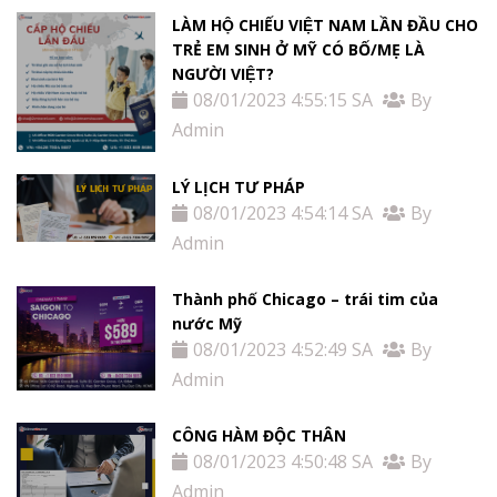
LÀM HỘ CHIẾU VIỆT NAM LẦN ĐẦU CHO
TRẺ EM SINH Ở MỸ CÓ BỐ/MẸ LÀ
NGƯỜI VIỆT?
08/01/2023 4:55:15 SA
By
Admin
LÝ LỊCH TƯ PHÁP
08/01/2023 4:54:14 SA
By
Admin
Thành phố Chicago – trái tim của
nước Mỹ
08/01/2023 4:52:49 SA
By
Admin
CÔNG HÀM ĐỘC THÂN
08/01/2023 4:50:48 SA
By
Admin